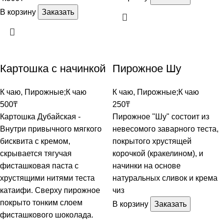
В корзину
Заказать
Картошка с начинкой
Пирожное Шу
К чаю
,
Пирожные;К чаю
К чаю
,
Пирожные;К чаю
500
₸
250
₸
Картошка Дубайская -
Пирожное "Шу" состоит из
Внутри привычного мягкого
невесомого заварного теста,
бисквита с кремом,
покрытого хрустящей
скрывается тягучая
корочкой (кракелином), и
фисташковая паста с
начинки на основе
хрустящими нитями теста
натуральных сливок и крема
катаифи. Сверху пирожное
чиз
покрыто тонким слоем
В корзину
Заказать
фисташкового шоколада.