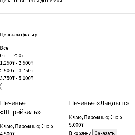
Цена: от высокой до низкой
Ценовой фильтр
Все
0
₸
-
1.250
₸
1.250
₸
-
2.500
₸
2.500
₸
-
3.750
₸
3.750
₸
-
5.000
₸
Печенье
Печенье «Ландыш»
«Штрейзель»
К чаю
,
Пирожные;К чаю
5.000
₸
К чаю
,
Пирожные;К чаю
В корзину
Заказать
4.500
₸