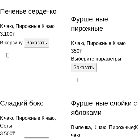
Печенье сердечко
Фуршетные
К чаю
,
Пирожные;К чаю
пирожные
3.100
₸
В корзину
Заказать
К чаю
,
Пирожные;К чаю
350
₸
Выберите параметры
Заказать
Сладкий бокс
Фуршетные слойки с
яблоками
К чаю
,
Пирожные;К чаю
,
Сеты
Выпечка
,
К чаю
,
Пирожные;К
3.500
₸
чаю