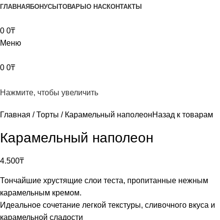
ГЛАВНАЯ
БОНУСЫ
ТОВАРЫ
О НАС
КОНТАКТЫ
0
0
₸
Меню
0
0
₸
Нажмите, чтобы увеличить
Главная
Торты
Карамельный наполеон
Назад к товарам
Карамельный наполеон
4.500
₸
Тончайшие хрустящие слои теста, пропитанные нежным
карамельным кремом.
Идеальное сочетание легкой текстуры, сливочного вкуса и
карамельной сладости