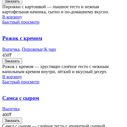
Заказать
странице
Пирожки с картошкой — пышное тесто и нежная
товара.
картофельная начинка, сытно и по-домашнему вкусно.
В корзину
Быстрый просмотр
Рожок с кремом
Выпечка
,
Пирожные;К чаю
450
₸
Заказать
Рожок с кремом — хрустящее слоёное тесто с нежным
ванильным кремом внутри, лёгкий и вкусный десерт.
В корзину
Быстрый просмотр
Самса с сыром
Выпечка
400
₸
Заказать
Самса с сыром — слоёное тесто с ароматной сырной