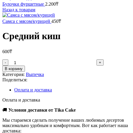
Булочки фуршетные
2.200
₸
Назад к товарам
Самса с мясом/курицей
450
₸
Средний киш
600
₸
Количество
товара
В корзину
Средний
Категория:
Выпечка
киш
Поделиться:
Оплата и доставка
Оплата и доставка
🚚
Условия доставки от Tika Cake
Мы стараемся сделать получение ваших любимых десертов
максимально удобным и комфортным. Вот как работает наша
доставка: