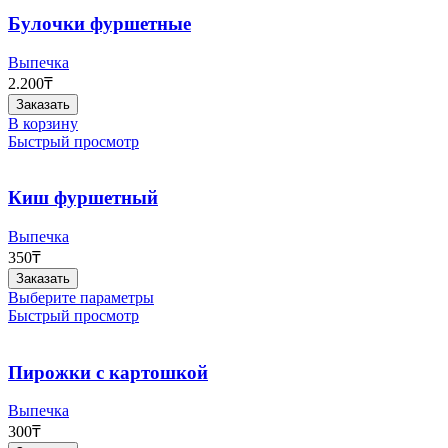
Булочки фуршетные
Выпечка
2.200
₸
Заказать
В корзину
Быстрый просмотр
Киш фуршетный
Выпечка
350
₸
Заказать
Этот
Выберите параметры
товар
Быстрый просмотр
имеет
несколько
вариаций.
Пирожки с картошкой
Опции
можно
Выпечка
выбрать
300
₸
на