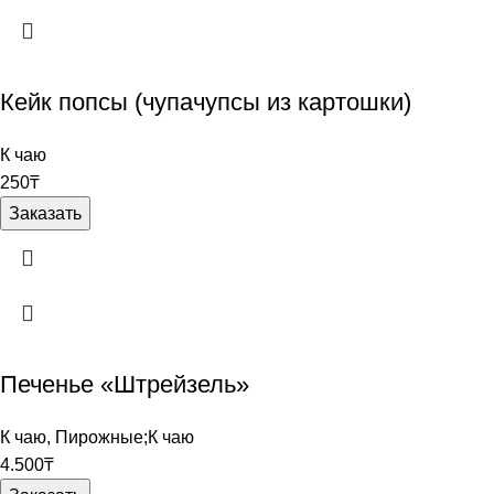
Кейк попсы (чупачупсы из картошки)
К чаю
250
₸
Заказать
Печенье «Штрейзель»
К чаю
,
Пирожные;К чаю
4.500
₸