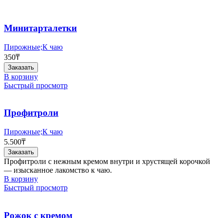
несколько
вариаций.
Опции
Минитарталетки
можно
выбрать
Пирожные;К чаю
на
350
₸
странице
Заказать
товара.
В корзину
Быстрый просмотр
Профитроли
Пирожные;К чаю
5.500
₸
Заказать
Профитроли с нежным кремом внутри и хрустящей корочкой
— изысканное лакомство к чаю.
В корзину
Быстрый просмотр
Рожок с кремом