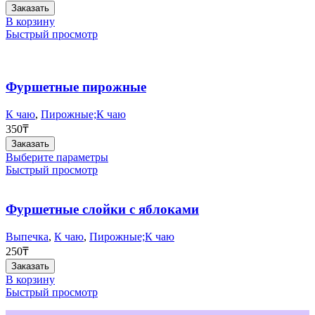
Заказать
В корзину
Быстрый просмотр
Фуршетные пирожные
К чаю
,
Пирожные;К чаю
350
₸
Заказать
Этот
Выберите параметры
товар
Быстрый просмотр
имеет
несколько
вариаций.
Фуршетные слойки с яблоками
Опции
можно
Выпечка
,
К чаю
,
Пирожные;К чаю
выбрать
250
₸
на
Заказать
странице
В корзину
товара.
Быстрый просмотр