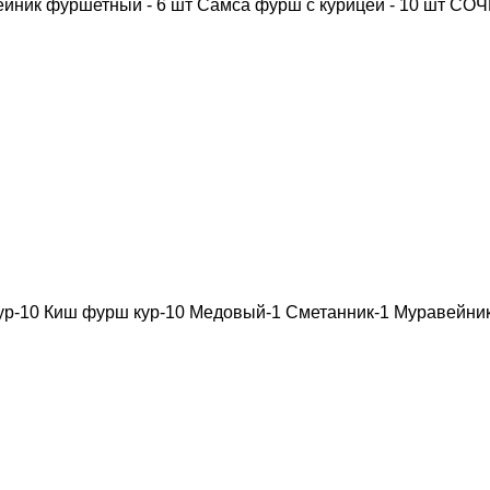
уравейник фуршетный - 6 шт Самса фурш с курицей - 10 шт С
кур-10 Киш фурш кур-10 Медовый-1 Сметанник-1 Муравейн