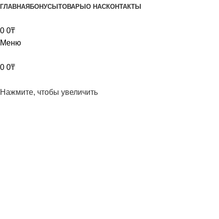
ГЛАВНАЯ
БОНУСЫ
ТОВАРЫ
О НАС
КОНТАКТЫ
0
0
₸
Меню
0
0
₸
Нажмите, чтобы увеличить